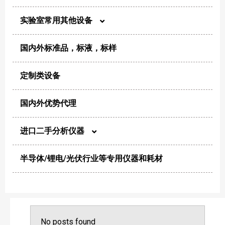
针头滤器
实验室常用其他设备
尘埃粒子计数器
实验室箱体产品
国内外标准品，标液，标样
电化学
风量仪
氮氢空气体发生器
定制类设备
制样/消解
浮游菌采样器
电子天平
国内外优势代理
恒温/干燥/加热
生物安全柜及超净工作台
离心机
进口二手分析仪器
粉碎/混合/分散
净化设备
半导体/锂电/光伏行业等专用仪器和耗材
超声清洗机
高效液相色谱仪
纯化/浓缩
微生物分析仪器
超纯水机
高效气相色谱仪
其他洁净类产品
No posts found