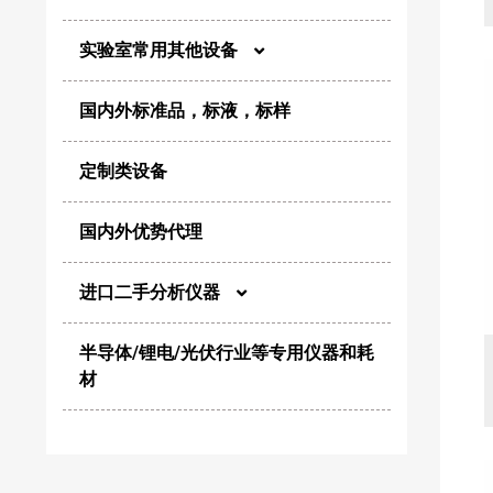
实验室常用其他设备
尘埃粒子计数器
国内外标准品，标液，标样
电化学
风量仪
定制类设备
制样/消解
浮游菌采样器
国内外优势代理
恒温/干燥/加热
生物安全柜及超净工作台
进口二手分析仪器
粉碎/混合/分散
净化设备
半导体/锂电/光伏行业等专用仪器和耗
高效液相色谱仪
材
纯化/浓缩
微生物分析仪器
高效气相色谱仪
其他洁净类产品