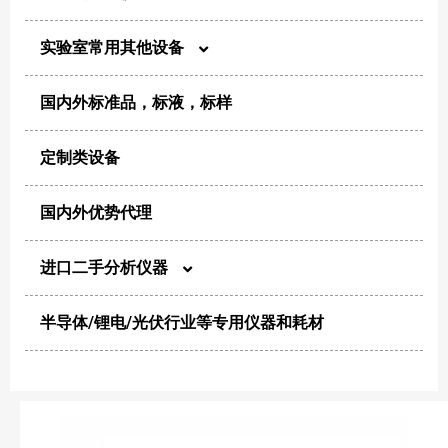
实验室常用其他设备
尘埃粒子计数器
国内外标准品，标液，标样
电化学
风量仪
定制类设备
制样/消解
浮游菌采样器
国内外优势代理
恒温/干燥/加热
生物安全柜及超净工作台
进口二手分析仪器
粉碎/混合/分散
净化设备
半导体/锂电/光伏行业等专用仪器和耗材
高效液相色谱仪
纯化/浓缩
微生物分析仪器
高效气相色谱仪
其他洁净类产品