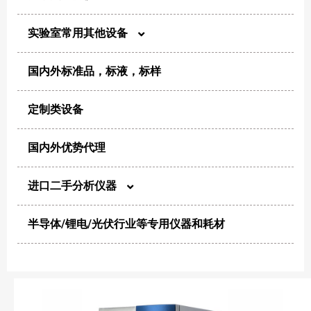
实验室常用其他设备
尘埃粒子计数器
国内外标准品，标液，标样
电化学
风量仪
定制类设备
制样/消解
浮游菌采样器
国内外优势代理
恒温/干燥/加热
生物安全柜及超净工作台
进口二手分析仪器
粉碎/混合/分散
净化设备
半导体/锂电/光伏行业等专用仪器和耗材
高效液相色谱仪
纯化/浓缩
微生物分析仪器
高效气相色谱仪
其他洁净类产品