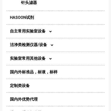
针头滤器
HASOON试剂
自主常用实验室设备
洁净类检测仪器/设备
实验室光谱类设备
实验室常用其他设备
尘埃粒子计数器
实验室箱体产品
国内外标准品，标液，标样
电化学
风量仪
氮氢空气体发生器
定制类设备
制样/消解
浮游菌采样器
电子天平
国内外优势代理
恒温/干燥/加热
生物安全柜及超净工作台
离心机