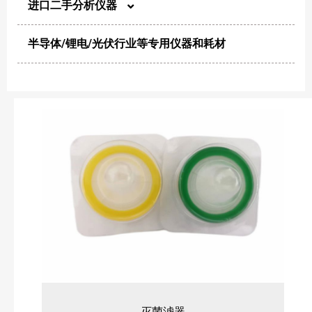
进口二手分析仪器
粉碎/混合/分散
净化设备
半导体/锂电/光伏行业等专用仪器和耗材
超声清洗机
高效液相色谱仪
纯化/浓缩
微生物分析仪器
超纯水机
高效气相色谱仪
其他洁净类产品
其他常用仪器
灭菌滤器