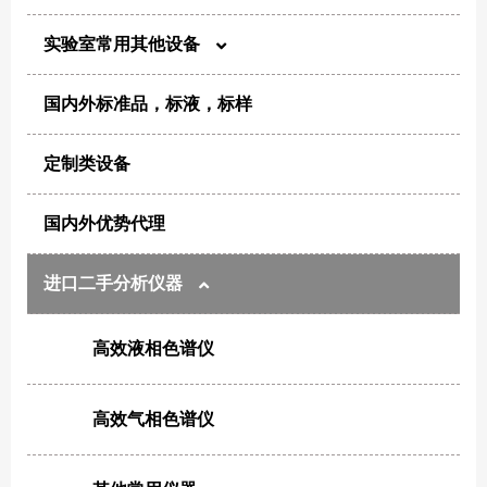
针头滤器
实验室常用其他设备
尘埃粒子计数器
实验室箱体产品
国内外标准品，标液，标样
电化学
风量仪
氮氢空气体发生器
定制类设备
制样/消解
浮游菌采样器
电子天平
国内外优势代理
恒温/干燥/加热
生物安全柜及超净工作台
离心机
进口二手分析仪器
粉碎/混合/分散
净化设备
超声清洗机
高效液相色谱仪
纯化/浓缩
微生物分析仪器
超纯水机
高效气相色谱仪
其他洁净类产品