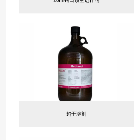
20ml钳口顶空进样瓶
超干溶剂