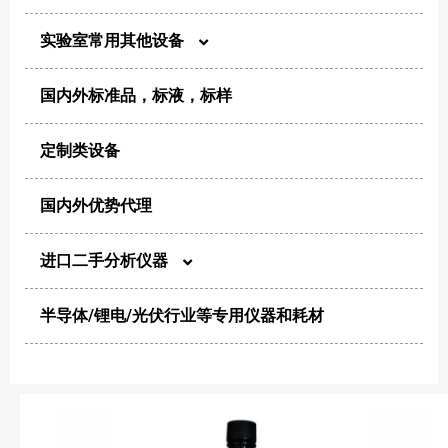
针头滤器
实验室常用其他设备
尘埃粒子计数器
实验室箱体产品
国内外标准品，标液，标样
电化学
风量仪
氮氢空气体发生器
定制类设备
制样/消解
浮游菌采样器
电子天平
国内外优势代理
恒温/干燥/加热
生物安全柜及超净工作台
离心机
进口二手分析仪器
粉碎/混合/分散
净化设备
半导体/锂电/光伏行业等专用仪器和耗材
超声清洗机
高效液相色谱仪
纯化/浓缩
微生物分析仪器
超纯水机
高效气相色谱仪
其他洁净类产品