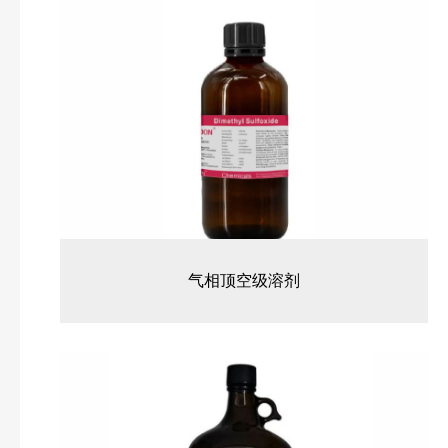
气相顶空级溶剂