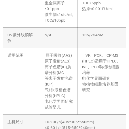
重金属离子
TOC≤5ppb
≤0.1ppb
热原≤0.001EU/ml
微生物≤1cfu/ml,
TOC≤10ppb
UV紫外线消解
N/A
185/254NM
仪
适用范围
原子吸收(AAS)
IVF、PCR、ICP-MS
原子发射(AES)
(HPLC)适用于HPLC、
离子色谱(IC)质
IVF、PCR动植物细胞
谱分析(MC
培养
等离子发射光谱
电化学界面研究
(ICP)
动植物细胞培养基因
气相/液相色谱
研究
分析(HPLC)
电化学界面研究
试管婴儿..
主机尺寸
10-20L/h(405*305*550mm)
40-60 L/h(515*350*940mm)