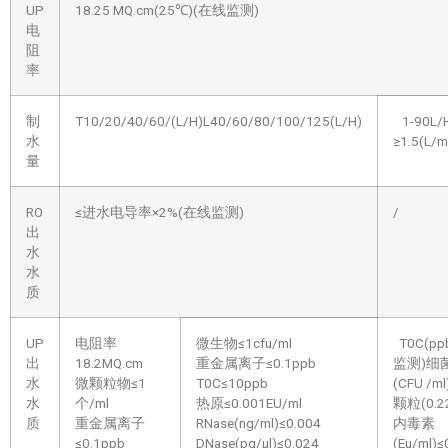
UP
18.25 MQ.cm(25℃)(在线监测)
电
阻
率
制
T10/20/40/60/(L/H)L40/60/80/100/125(L/H)
1-90L/
水
≥1.5(L/m
量
RO
≤进水电导率×2%(在线监测)
/
出
水
水
质
UP
电阻率
微生物≤1cfu/ml
T0C(pp
出
18.2MQ.cm
重金属离子≤0.1ppb
监测)细
水
微颗粒物≤1
T0C≤10ppb
(CFU /ml
水
个/ml
热原≤0.001EU/ml
颗粒(0.2
质
重金属离子
RNase(ng/ml)≤0.004
内毒素
≤0.1ppb
DNase(pg/μl)≤0.024
(Eu/ml)≤