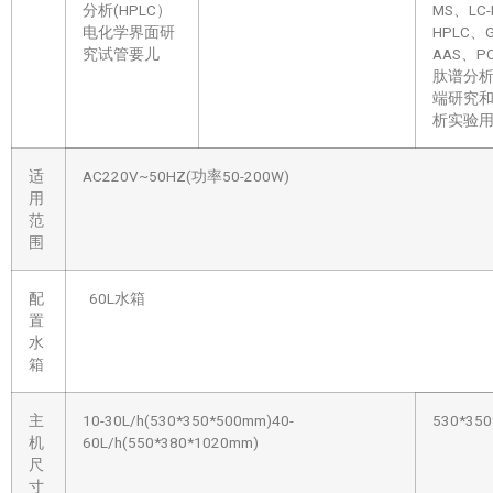
分析(HPLC）
MS、LC
电化学界面研
HPLC、
究试管要儿
AAS、P
肽谱分
端研究
析实验
适
AC220V~50HZ(功率50-200W)
用
范
围
配
60L水箱
置
水
箱
主
10-30L/h(530*350*500mm)40-
530*35
机
60L/h(550*380*1020mm)
尺
寸