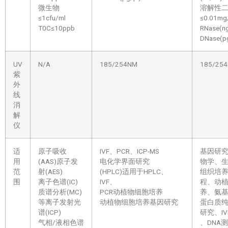
微生物
溶解性
≤1cfu/ml
≤0.01mg
T0C≤10ppb
RNase(n
DNase(pg
UV
N/A
185/254NM
185/25
紫
外
线
消
解
仪
适
原子吸收
IVF、PCR、ICP-MS
基因研
用
(AAS)原子发
电化学界面研究
物学、
范
射(AES)
(HPLC)适用于HPLC、
组织培
围
离子色谱(IC)
IVF、
程、动
质谱分析(MC)
PCR动植物细胞培养
养、氨
等离子发射光
动植物细胞培养基因研究
蛋白质
谱(ICP)
研究、I
气相/液相色谱
、DNA测