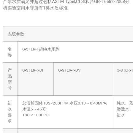
产水水质满足并超过包括ASTM Typel,CLSI和合GB-T6682-2008分
析实验室用水等所有1类水质标准;
系统参数
名
G-STER-T超纯水系列
称
产
G-STER-T-DI
G-STER-T-DV
G-STER-
品
型
号
进
总溶解固体TDS<200PPM:水压0.10～0.40MPA,
纯水、
水
水温5～45℃:
渗透水
要
T0C＜100PPB
进水
求