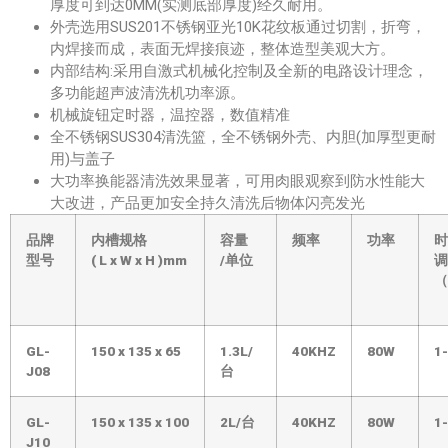
厚度可到达0MM(实测底部厚度)经久耐用。
外壳选用SUS201不锈钢亚光10K花纹板通过切割，折弯，
内焊接而成，表面无焊接痕迹，整体造型美观大方。
内部结构:采用自激式机械化控制及全新的电路设计理念，
多功能超声波清洗机功率源。
机械旋钮定时器，温控器，数值精准
全不锈钢SUS304清洗篮，全不锈钢外壳、内胆(加厚型更耐
用)与盖子
大功率换能器清洗效果显著，可用肉眼观察到防水性能大
大改进，产品更加安全持久清洗后物体闪亮发光
品牌
内槽规格
容量
频率
功率
时
型号
(
L
x
W
x
H
)mm
/单位
调
（
GL-
150
x
135
x
65
1.3L/
40KHZ
80W
1
J08
台
GL-
150
x
135
x
100
2L/台
40KHZ
80W
1
J10