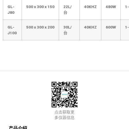
GL-
500
x
300
x
150
22L/
40KHZ
480W
1
J80
台
GL-
500
x
300
x
200
30L/
40KHZ
600W
1
J100
台
点击获取更
多仪器信息
产品介绍