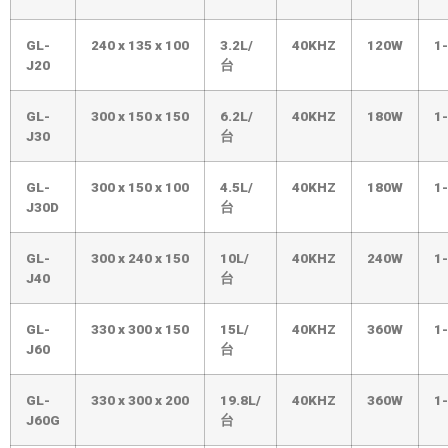
GL-
240
x
135
x
100
3.2L/
40KHZ
120W
1
J20
台
GL-
300
x
150
x
150
6.2L/
40KHZ
180W
1
J30
台
GL-
300
x
150
x
100
4.5L/
40KHZ
180W
1
J30D
台
GL-
300
x
240
x
150
10L/
40KHZ
240W
1
J40
台
GL-
330
x
300
x
150
15L/
40KHZ
360W
1
J60
台
GL-
330
x
300
x
200
19.8L/
40KHZ
360W
1
J60G
台