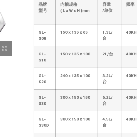
品牌
内槽规格
容量
频率
型号
(
L
x
W
x
H
)mm
/单位
GL-
150
x
135
x
65
1.3L/
40KH
S08
台
GL-
150
x
135
x
100
2L/台
40KH
S10
GL-
240
x
135
x
100
3.2L/
40KH
S20
台
GL-
300
x
150
x
150
6.2L/
40KH
S30
台
GL-
300
x
150
x
100
4.5L/
40KH
S30D
台