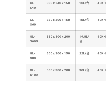
GL-
300
x
240
x
150
10L/台
40KH
S40
GL-
330
x
300
x
150
15L/台
40KH
S60
GL-
330
x
300
x
200
19.8L/
40KH
S60G
台
GL-
500
x
300
x
150
22L/台
40KH
S80
GL-
500
x
300
x
200
30L/台
40KH
S100