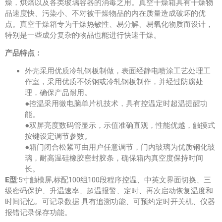
燥，烘焙以及各类玻璃容器的消毒之用。真空干燥箱具有干燥物
品速度快、污染小、不对被干燥物品的内在质量造成破坏的优
点。真空干燥箱专为干燥热敏性、易分解、易氧化物质而设计，
特别是一些成分复杂的物品也能进行快速干燥。
产品特点：
外壳采用优质冷轧钢板制做，表面经静电喷涂工艺处理工
作室，采用优质不锈钢或冷轧钢板制作，并经过防腐处
理，确保产品耐用。
●控温采用微电脑单片机技术，具有控温定时超温提醒功
能。
●双屏亮度数码管显示，示值准确直观，性能优越，触摸式
按键设定调节参数。
●箱门闭合松紧可由用户任意调节，门内玻璃为优质钢化玻
璃，耐高温硅橡胶密封胶条，确保箱内真空度保持时间
长。
E型
:5寸触模屏,标配100组100段程序控温、中英文界面切换、三
级密码保护、升温速率、超温报警、定时、再次启动恢复温度和
时间记忆。可记录数据 具有追溯功能、可预约定时开关机、仪器
报错记录保存功能。