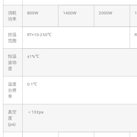
消耗
800W
1400W
2000W
功率
控温
RT+10-250℃
R
范围
恒温
±1%℃
波动
度
温度
0.1℃
分辨
率
真空
＜133pa
度
(pa)