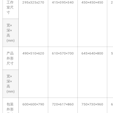
工作
295x325x270
415×395×340
450×450×450
2
室尺
寸
宽×
深×
高
(mm)
产品
490×510×620
610×570×700
645×640×800
5
外形
尺寸
宽×
深×
高
(mm)
包装
600×600×790
720×617×860
750×730×960
6
外形