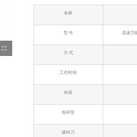
名称
型 号
高速万能
方 式
工作时间
外装
粉碎室
破碎刀