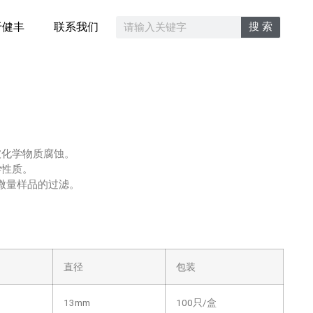
搜 索
于健丰
联系我们
被化学物质腐蚀。
学性质。
微量样品的过滤。
直径
包装
13mm
100只/盒