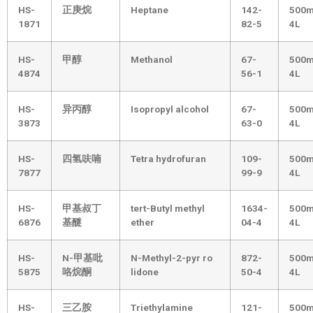
HS-
正庚烷
Heptane
142-
500m
1871
82-5
4L
HS-
甲醇
Methanol
67-
500m
4874
56-1
4L
HS-
异丙醇
Isopropyl alcohol
67-
500m
3873
63-0
4L
HS-
四氢呋喃
Tetra hydrofuran
109-
500m
7877
99-9
4L
HS-
甲基叔丁
tert-Butyl methyl
1634-
500m
6876
基醚
ether
04-4
4L
HS-
N-甲基吡
N-Methyl-2-pyr ro
872-
500m
5875
咯烷酮
lidone
50-4
4L
HS-
三乙胺
Triethylamine
121-
500m