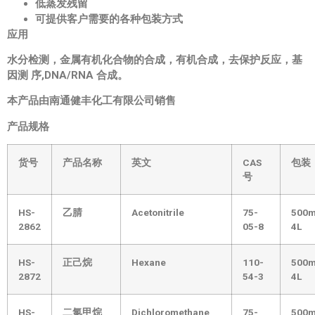
低蒸发残留
可提供客户需要的各种包装方式
应用
水分检测，金属有机化合物的合成，有机合成，去保护反应，基
因测 序,DNA/RNA 合成。
本产品由南通健丰化工有限公司销售
产品规格
货号
产品名称
英文
CAS
包装
号
HS-
乙腈
Acetonitrile
75-
500m
2862
05-8
4L
HS-
正己烷
Hexane
110-
500m
2872
54-3
4L
HS-
二氯甲烷
Dichloromethane
75-
500m