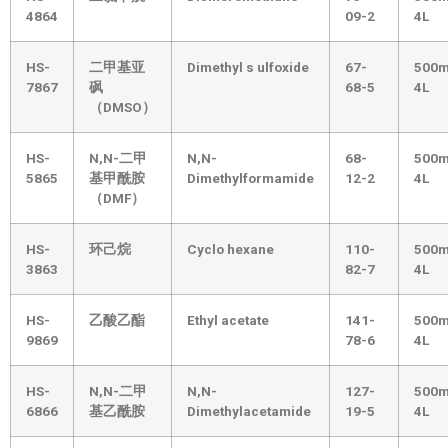
4864
09-2
4L
HS-
二甲基亚
Dimethyl s ulfoxide
67-
500m
7867
砜
68-5
4L
（DMSO）
HS-
N,N-二甲
N,N-
68-
500m
5865
基甲酰胺
Dimethylformamide
12-2
4L
（DMF）
HS-
环己烷
Cyclo hexane
110-
500m
3863
82-7
4L
HS-
乙酸乙酯
Ethyl acetate
141-
500m
9869
78-6
4L
HS-
N,N-二甲
N,N-
127-
500m
6866
基乙酰胺
Dimethylacetamide
19-5
4L