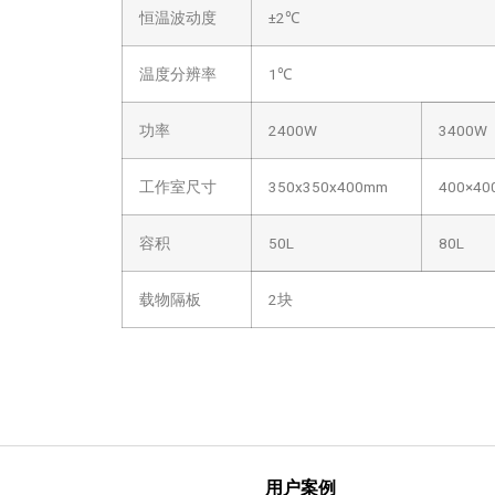
恒温波动度
±2℃
温度分辨率
1℃
功率
2400W
3400W
工作室尺寸
350x350x400mm
400×40
容积
50L
80L
载物隔板
2块
用户案例