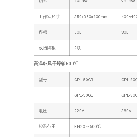
功率
1800W
2050W
工作室尺寸
350x350x400mm
400×40
容积
50L
80L
载物隔板
2块
高温鼓风干燥箱
500℃
型号
GPL-50GB
GPL-80
GPL-50GE
GPL-80
电压
220V
380V
控温范围
Rt+20～500℃