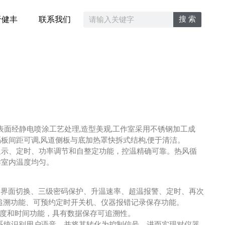
搜 索
于健丰
联系我们
表面经静电喷涂工艺处理,造型美观,工作室采用不锈钢加工成
板间距可调,风道侧板与底加热罩快拆式结构,便于清洁。
显示、定时、功率调节和自整定功能，控温精确可靠。热风循
作室内温度均匀。
中英文界面切换、三级密码保护、升温速率、超温报警、定时、再次
追溯功能、可预约定时开关机、仪器报错记录保存功能。
温度和时间功能，具有数据保存可追溯性。
系统识别用户语音，并将其转化为控制信号，进而实现对仪器