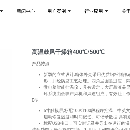
新闻中心
用户案例
行业应用
关
高温鼓风干燥箱400℃/500℃
产品特点
新颖的立式设计,箱体外壳采用优质钢板制作,
形，并经防腐工艺处理。四角呈圆弧过渡，隔
微电脑智能控温仪，具有设定，大屏幕液晶
环系统由低噪声风机和风道组成，有效让工
E型:
5寸触模屏,标配100组100段程序控温、
启动恢复温度和时间记忆。可记录数据 具有
标配USB接口，可实时记录并导出在运行的
选配功能：语音操控功能，利用人工智能语音识别