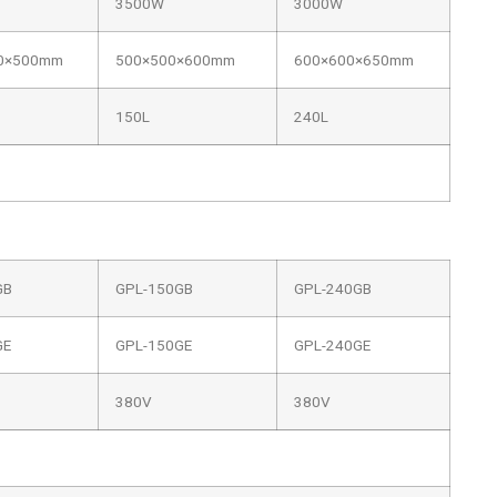
3500W
3000W
0×500mm
500×500×600mm
600×600×650mm
150L
240L
GB
GPL-150GB
GPL-240GB
GE
GPL-150GE
GPL-240GE
380V
380V