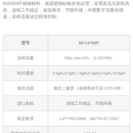
SUS304不锈钢材料，表面喷细砂银灰色处理；采用直流无刷鼓风
机，连续工作稳定，超低噪音，节能环保；内置数字流量传感
器，采样流量动态精准控制。
型号
SX-L3100T
采样流量
100L/min ±5% （3.53CFM）
粒径通道
0.3μm,0.5μm,1.0μm,3.0μm,5.0μm,10.0μm
激光光源
激光二极管（连续寿命可达10万小时）
进口风机
连续工作稳定，节能环保
检定标准
JJF1190-2008，GB/T6167-2007