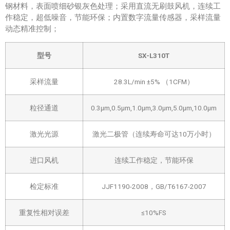
钢材料，表面喷细砂银灰色处理；采用直流无刷鼓风机，连续工
作稳定，超低噪音，节能环保；内置数字流量传感器，采样流量
动态精准控制；
型号
SX-L310T
采样流量
28.3L/min ±5% （1CFM）
粒径通道
0.3μm,0.5μm,1.0μm,3.0μm,5.0μm,10.0μm
激光光源
激光二极管（连续寿命可达10万小时）
进口风机
连续工作稳定，节能环保
检定标准
JJF1190-2008，GB/T6167-2007
重复性相对误差
≤10%FS