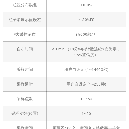
粒径分布误差
≤±30%
粒子浓度示值误差
≤±30%FS
*大采样浓度
35000颗/升
自净时间
≤10min （10分钟内计数连续3次为零，
95%置信度）
采样时间
用户自设定 (1~14400秒)
采样延时
用户自设定 (1~255秒)
采样点数
1~250
采样次数(位置)
1~50
采样房间
可预设100个，房间名支持数字与英文