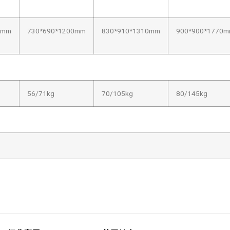
0mm
730*690*1200mm
830*910*1310mm
900*900*1770
56/71kg
70/105kg
80/145kg