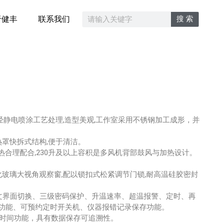
搜 索
于健丰
联系我们
经静电喷涂工艺处理,造型美观,工作室采用不锈钢加工成形，并
热罩快拆式结构,便于清洁。
热合理配合,230升及以上容积是多风机背部鼓风与加热设计。
化玻璃大视角观察窗,配以锁扣式松紧调节门锁,耐高温硅胶密封
、中英文界面切换、三级密码保护、升温速率、超温报警、定时、再
溯功能、可预约定时开关机、仪器报错记录保存功能。
和时间功能，具有数据保存可追溯性。