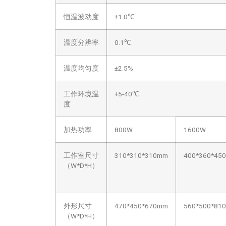
恒温波动度
±1.0℃
温度分辨率
0.1℃
温度均匀度
±2.5%
工作环境温
+5-40℃
度
加热功率
800W
1600W
工作室尺寸
310*310*310mm
400*360*45
（W*D*H）
外形尺寸
470*450*670mm
560*500*81
（W*D*H）