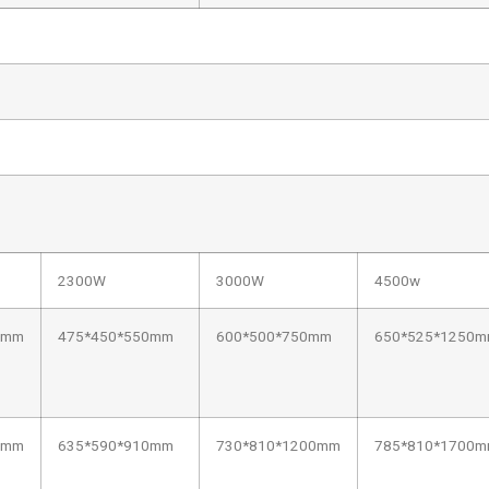
2300W
3000W
4500w
0mm
475*450*550mm
600*500*750mm
650*525*1250
0mm
635*590*910mm
730*810*1200mm
785*810*1700