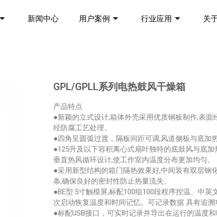
新闻中心
用户案例
行业应用
关
GPL/GPLL系列电热鼓风干燥箱
产品特点
●新颖的立式设计,箱体外壳采用优质钢板制作,表面
经防腐工艺处理。
●四角呈圆弧过渡，隔板间距可调,风道侧板与底加
●125升及以下容积离心式扇叶独特的底鼓风与底加
垂直热风循环设计,使工作室内温度分布更加均匀。
●采用新型结构的箱门隔热效果好,中间装有双层钢
条,确保良好的密封性防止热量流失。
●BE型:5寸触模屏,标配100组100段程序控温
次启动恢复温度和时间记忆。可记录数据 具有追
●标配USB接口，可实时记录并导出在运行的温度