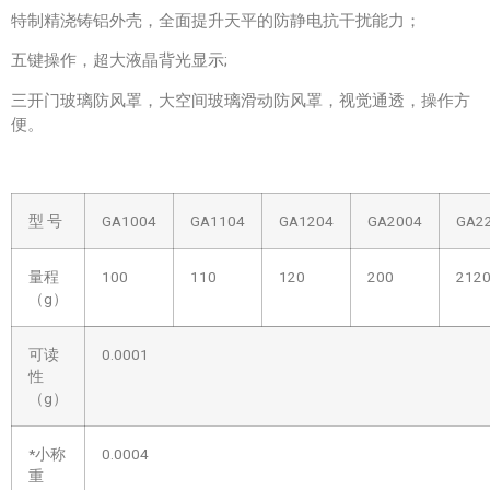
特制精浇铸铝外壳，全面提升天平的防静电抗干扰能力；
五键操作，超大液晶背光显示;
三开门玻璃防风罩，大空间玻璃滑动防风罩，视觉通透，操作方
便。
型 号
GA1004
GA1104
GA1204
GA2004
GA2
量程
100
110
120
200
212
（g）
可读
0.0001
性
（g）
*小称
0.0004
重