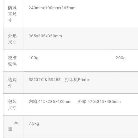
防风
240mmx190mmx265mm
罩尺
寸
外形
365x205x350mm
尺寸
校准
100g
200g
砝码
选购
RS232C & RS485、打印机Printer
件
包装
内箱:415×285×430mm 外箱:475×315×485mm
尺寸
净
7.5kg
重