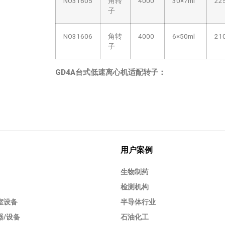
NO31605
角转
4000
30
×
7ml
22
子
NO31606
角转
4000
6
×
50ml
21
子
GD4A台式低速离心机
适配转子：
用户案例
生物制药
检测机构
室设备
半导体行业
器/设备
石油化工