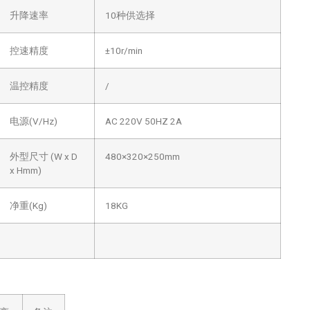
升降速率
10种供选择
控速精度
±10r/min
温控精度
/
电源(V/Hz)
AC 220V 50HZ 2A
外型尺寸 (W x D
480×320×250mm
x Hmm)
净重(Kg)
18KG