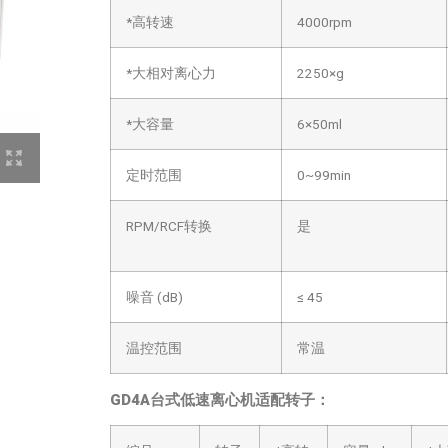
*高转速
4000rpm
*大相对离心力
2250×g
*大容量
6×50ml
定时范围
0~99min
RPM/RCF转换
是
噪音 (dB)
≤ 45
温控范围
常温
GD4A台式低速离心机
适配转子：