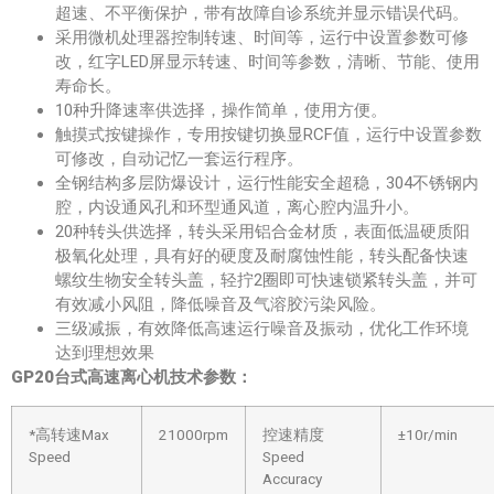
超速、不平衡保护，带有故障自诊系统并显示错误代码。
采用微机处理器控制转速、时间等，运行中设置参数可修
改，红字LED屏显示转速、时间等参数，清晰、节能、使用
寿命长。
10种升降速率供选择，操作简单，使用方便。
触摸式按键操作，专用按键切换显RCF值，运行中设置参数
可修改，自动记忆一套运行程序。
全钢结构多层防爆设计，运行性能安全超稳，304不锈钢内
腔，内设通风孔和环型通风道，离心腔内温升小。
20种转头供选择，转头采用铝合金材质，表面低温硬质阳
极氧化处理，具有好的硬度及耐腐蚀性能，转头配备快速
螺纹生物安全转头盖，轻拧2圈即可快速锁紧转头盖，并可
有效减小风阻，降低噪音及气溶胶污染风险。
三级减振，有效降低高速运行噪音及振动，优化工作环境
达到理想效果
GP20台式高速离心机
技术参数
：
*高转速Max
21000rpm
控速精度
±10r/min
Speed
Speed
Accuracy