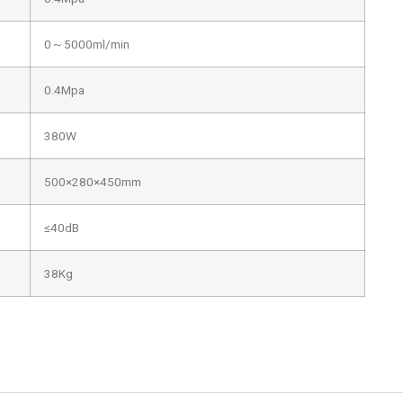
0～5000ml/min
0.4Mpa
380W
500×280×450mm
≤40dB
38Kg