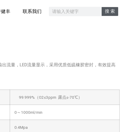
搜 索
于健丰
联系我们
出流量，LED流量显示，采用优质低硫橡胶密封，有效提高
99.999%（O2≤3ppm 露点≤-70℃）
0～1000ml/min
0.4Mpa