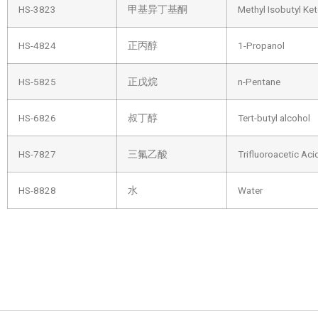
HS-3823
甲基异丁基酮
Methyl Isobutyl Ke
HS-4824
正丙醇
1-Propanol
HS-5825
正戊烷
n-Pentane
HS-6826
叔丁醇
Tert-butyl alcohol
HS-7827
三氟乙酸
Trifluoroacetic Aci
HS-8828
水
Water