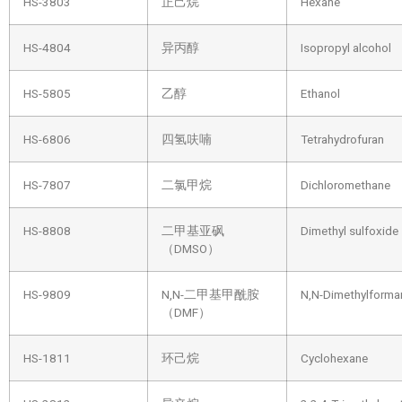
HS-3803
正己烷
Hexane
HS-4804
异丙醇
Isopropyl alcohol
HS-5805
乙醇
Ethanol
HS-6806
四氢呋喃
Tetrahydrofuran
HS-7807
二氯甲烷
Dichloromethane
HS-8808
二甲基亚砜
Dimethyl sulfoxide
（DMSO）
HS-9809
N,N-二甲基甲酰胺
N,N-Dimethylform
（DMF）
HS-1811
环己烷
Cyclohexane