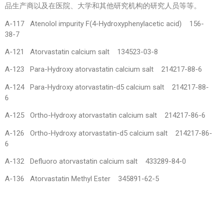
品生产商以及在医院、大学和其他研究机构的研究人员等等。
A-117 Atenolol impurity F(4-Hydroxyphenylacetic acid) 156-
38-7
A-121 Atorvastatin calcium salt 134523-03-8
A-123 Para-Hydroxy atorvastatin calcium salt 214217-88-6
A-124 Para-Hydroxy atorvastatin-d5 calcium salt 214217-88-
6
A-125 Ortho-Hydroxy atorvastatin calcium salt 214217-86-6
A-126 Ortho-Hydroxy atorvastatin-d5 calcium salt 214217-86-
6
A-132 Defluoro atorvastatin calcium salt 433289-84-0
A-136 Atorvastatin Methyl Ester 345891-62-5